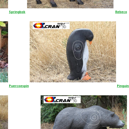
Springbok
Rebeco
Puercoespin
Pinguin