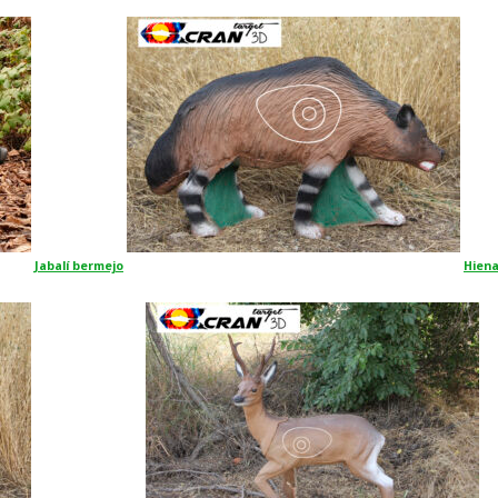
Jabalí bermejo
Hien