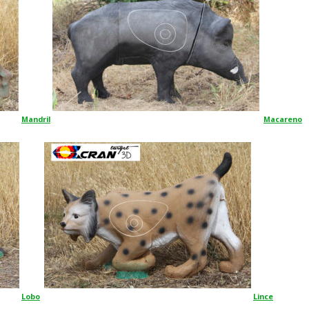
Mandril
Macareno
Lobo
Lince