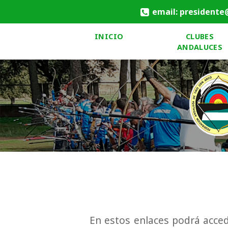
email: presidente
INICIO
CLUBES
ANDALUCES
En estos enlaces podrá accede