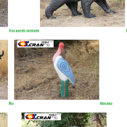
Oso pardo sentado
Ñu
Marabú