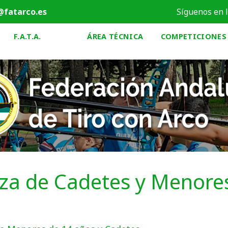
@fatarco.es
Síguenos en 
F.A.T.A.
ÁREA TÉCNICA
COMPETICIONES
za de Cadetes y Menore