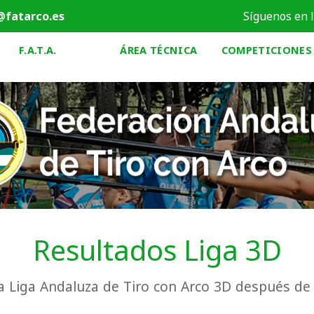
@fatarco.es
Síguenos en 
F.A.T.A.
ÁREA TÉCNICA
COMPETICIONES
Resultados Liga 3D
a Liga Andaluza de Tiro con Arco 3D después de l