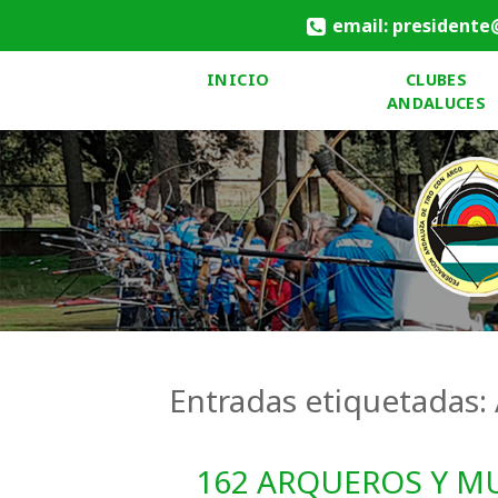
email: presidente
INICIO
CLUBES
ANDALUCES
Entradas etiquetadas:
162 ARQUEROS Y M