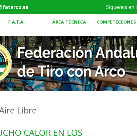
@fatarco.es
Síguenos en 
F.A.T.A.
ÁREA TÉCNICA
COMPETICIONES
Aire Libre
UCHO CALOR EN LOS